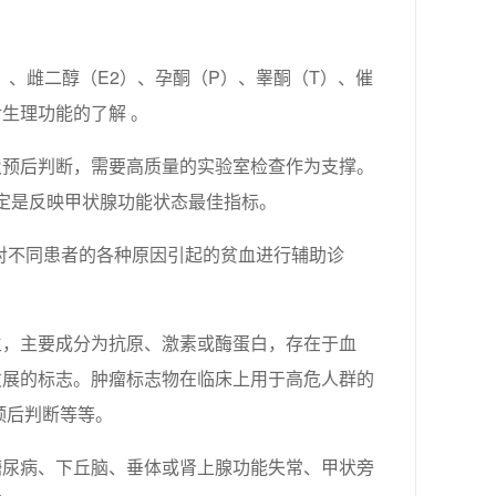
）、雌二醇（E2）、孕酮（P）、睾酮（T）、催
生理功能的了解 。
及预后判断，需要高质量的实验室检查作为支撑。
）测定是反映甲状腺功能状态最佳指标。
）对不同患者的各种原因引起的贫血进行辅助诊
生，主要成分为抗原、激素或酶蛋白，存在于血
发展的标志。肿瘤标志物在临床上用于高危人群的
预后判断等等。
糖尿病、下丘脑、垂体或肾上腺功能失常、甲状旁