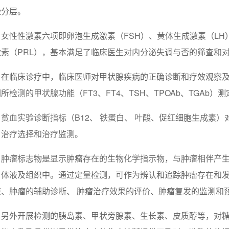
险分层。
女性性激素六项即卵泡生成激素（FSH）、黄体生成激素（LH
激素（PRL），基本满足了临床医生对内分泌失调与否的筛查和对
在临床诊疗中，临床医师对甲状腺疾病的正确诊断和疗效观察
所检测的甲状腺功能（FT3、FT4、TSH、TPOAb、TGAb
贫血实验诊断指标（B12、 铁蛋白、 叶酸、促红细胞生成素
、治疗选择和治疗监测。
肿瘤标志物是显示肿瘤存在的生物化学指示物，与肿瘤相伴产
、体液及组织中。通过定量检测，可作为辨认和追踪肿瘤存在和
查、肿瘤的辅助诊断、 肿瘤治疗效果的评价、肿瘤复发的监测和
另外开展检测的胰岛素、甲状旁腺素、生长素、皮质醇等，对