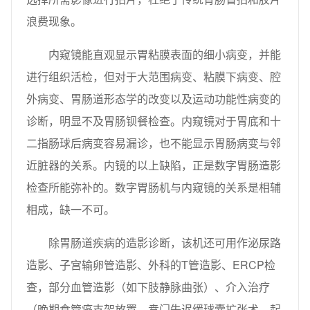
浪费现象。
内窥镜能直观显示胃粘膜表面的细小病变，并能
进行组织活检，但对于大范围病变、粘膜下病变、腔
外病变、胃肠道形态学的改变以及运动功能性病变的
诊断，明显不及胃肠钡餐检查。内窥镜对于胃底和十
二指肠球后病变容易漏诊，也不能显示胃肠病变与邻
近脏器的关系。内镜的以上缺陷，正是数字胃肠造影
检查所能弥补的。数字胃肠机与内窥镜的关系是相辅
相成，缺一不可。
除胃肠道疾病的造影诊断，该机还可用作泌尿路
造影、子宫输卵管造影、外科的T管造影、ERCP检
查，部分血管造影（如下肢静脉曲张）、介入治疗
（晚期食管癌支架放置，贲门失迟缓球囊扩张术，起