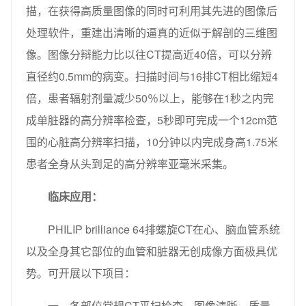
描，在获得高质量图像的同时可利用其先进的图像后
处理软件，重建出清晰的逼真的近似于解剖的三维图
像。图像分辩能力比以往CT提高近40倍，可以分辨
直径约0.5mm的病变。扫描时间与16排CT相比缩短4
倍，患者辐射剂量减少50％以上，能够在1秒之内完
成单脏器的高分辨率检查，5秒即可完成一个12cm范
围的心脏高分辨率扫描，10分钟以内完成身高1.75米
患者全身从头到足的高分辨率亚毫米采集。
临床应用：
PHILIP brilliance 64排螺旋CT在心、脑血管系统
以及全身其它部位的血管和脏器无创成像方面极具优
势。可开展以下项目：
一、各部位常规CT平扫检查。图像清晰，质量