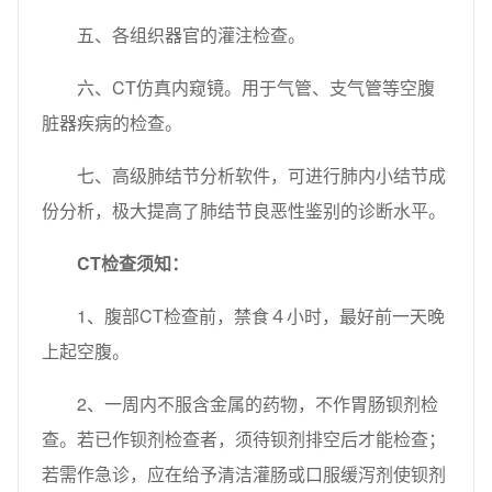
五、各组织器官的灌注检查。
六、CT仿真内窥镜。用于气管、支气管等空腹
脏器疾病的检查。
七、高级肺结节分析软件，可进行肺内小结节成
份分析，极大提高了肺结节良恶性鉴别的诊断水平。
CT检查须知：
1、腹部CT检查前，禁食４小时，最好前一天晚
上起空腹。
2、一周内不服含金属的药物，不作胃肠钡剂检
查。若已作钡剂检查者，须待钡剂排空后才能检查；
若需作急诊，应在给予清洁灌肠或口服缓泻剂使钡剂