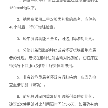
150mmHg以下。
2、糖尿病服用二甲双胍类药物的患者，应停药
48小时后，行CT增强检查。
3、轻中度肾功能不全者，可选用等渗对比剂。
4、分泌儿茶酚胺的肿瘤或者怀疑嗜铬细胞瘤患
者的处理，建议在静脉注射含碘对比剂前，在临床医
师指导下口服α及β肾上腺受体阻滞剂。
5、非急诊危重患者怀疑有肾脏疾病，应当先检
查血清肌酐（肾功）。
6、避免短时间内重复使用诊断剂量碘对比剂，
建议2次使用碘对比剂间隔时间≧3-5天，如果确有病