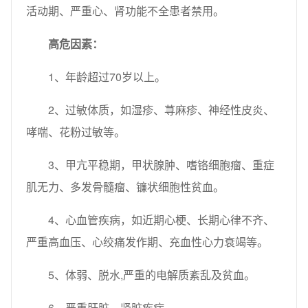
活动期、严重心、肾功能不全患者禁用。
高危因素：
1、年龄超过70岁以上。
2、过敏体质，如湿疹、荨麻疹、神经性皮炎、
哮喘、花粉过敏等。
3、甲亢平稳期，甲状腺肿、嗜铬细胞瘤、重症
肌无力、多发骨髓瘤、镰状细胞性贫血。
4、心血管疾病，如近期心梗、长期心律不齐、
严重高血压、心绞痛发作期、充血性心力衰竭等。
5、体弱、脱水,严重的电解质紊乱及贫血。
6、严重肝脏、肾脏疾病