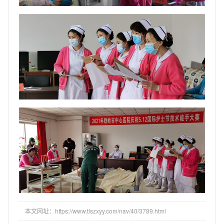
本文网址：https://www.tlszxyy.com/nav/40/3789.html