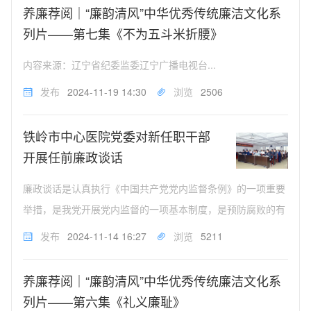
养廉荐阅｜“廉韵清风”中华优秀传统廉洁文化系
列片——第七集《不为五斗米折腰》
内容来源：辽宁省纪委监委辽宁广播电视台...
发布
2024-11-19 14:30
浏览
2506
铁岭市中心医院党委对新任职干部
开展任前廉政谈话
廉政谈话是认真执行《中国共产党党内监督条例》的一项重要
举措，是我党开展党内监督的一项基本制度，是预防腐败的有
效手段之一，是避免或减少领导干部犯错误的重要途径。11月
发布
2024-11-14 16:27
浏览
5211
14日上午在铁岭市中心医院学术报告厅，院党委对新任职的中
层干部开展集体任前廉...
养廉荐阅｜“廉韵清风”中华优秀传统廉洁文化系
列片——第六集《礼义廉耻》