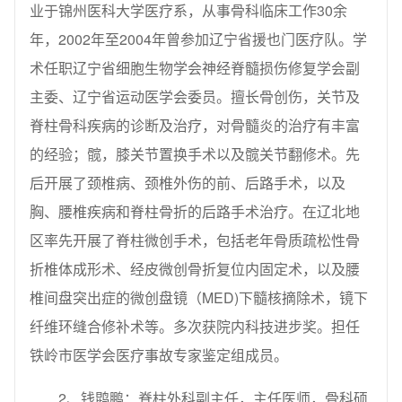
业于锦州医科大学医疗系，从事骨科临床工作30余
年，2002年至2004年曾参加辽宁省援也门医疗队。学
术任职辽宁省细胞生物学会神经脊髓损伤修复学会副
主委、辽宁省运动医学会委员。擅长骨创伤，关节及
脊柱骨科疾病的诊断及治疗，对骨髓炎的治疗有丰富
的经验；髋，膝关节置换手术以及髋关节翻修术。先
后开展了颈椎病、颈椎外伤的前、后路手术，以及
胸、腰椎疾病和脊柱骨折的后路手术治疗。在辽北地
区率先开展了脊柱微创手术，包括老年骨质疏松性骨
折椎体成形术、经皮微创骨折复位内固定术，以及腰
椎间盘突出症的微创盘镜（MED)下髓核摘除术，镜下
纤维环缝合修补术等。多次获院内科技进步奖。担任
铁岭市医学会医疗事故专家鉴定组成员。
2、钱鹍鹏：脊柱外科副主任，主任医师，骨科硕