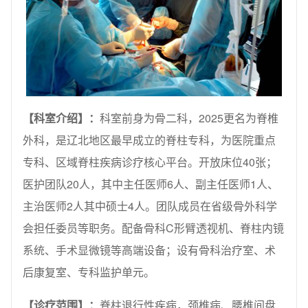
【科室介绍】：
科室前身为骨二科，2025更名为脊椎
外科，是辽北地区最早成立的脊柱专科，为医院重点
专科、区域脊柱疾病诊疗核心平台。开放床位40张；
医护团队20人，其中主任医师6人、副主任医师1人、
主治医师2人其中硕士4人。团队成员在省级骨外科学
会担任委员等职务。配备骨科C形臂透视机、脊柱内镜
系统、手术显微镜等高端设备；设有骨科治疗室、术
后康复室、专科监护单元。
【诊疗范围】：
脊柱退行性疾病，颈椎病、腰椎间盘