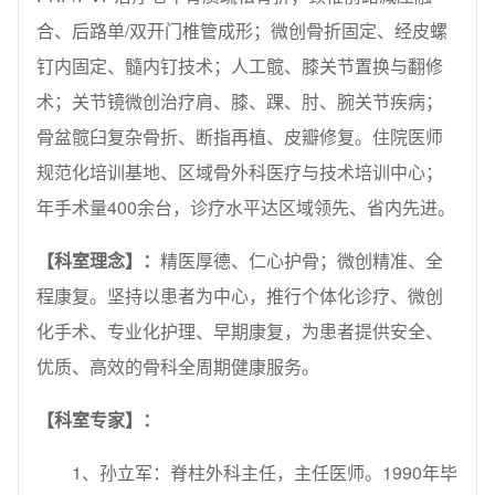
合、后路单/双开门椎管成形；微创骨折固定、经皮螺
钉内固定、髓内钉技术；人工髋、膝关节置换与翻修
术；关节镜微创治疗肩、膝、踝、肘、腕关节疾病；
骨盆髋臼复杂骨折、断指再植、皮瓣修复。住院医师
规范化培训基地、区域骨外科医疗与技术培训中心；
年手术量400余台，诊疗水平达区域领先、省内先进。
【科室理念】：
精医厚德、仁心护骨；微创精准、全
程康复。坚持以患者为中心，推行个体化诊疗、微创
化手术、专业化护理、早期康复，为患者提供安全、
优质、高效的骨科全周期健康服务。
【科室专家】：
1、孙立军：脊柱外科主任，主任医师。1990年毕