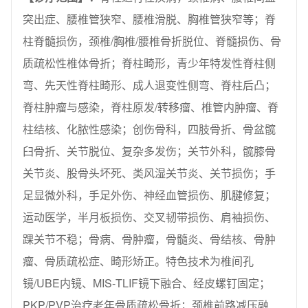
突出症、腰椎管狭窄、腰椎滑脱、胸椎管狭窄等；脊
柱脊髓损伤，颈椎/胸椎/腰椎骨折脱位、脊髓损伤、骨
质疏松性椎体骨折；脊柱畸形，青少年特发性脊柱侧
弯、先天性脊柱畸形、成人退变性侧弯、脊柱后凸；
脊柱肿瘤与感染，脊柱原发/转移瘤、椎管内肿瘤、脊
柱结核、化脓性感染；创伤骨科，四肢骨折、骨盆髋
臼骨折、关节脱位、复杂多发伤；关节外科，髋膝骨
关节炎、股骨头坏死、类风湿关节炎、关节损伤；手
足显微外科，手足外伤、神经血管损伤、肌腱修复；
运动医学，半月板损伤、交叉韧带损伤、肩袖损伤、
踝关节不稳；骨病、骨肿瘤，骨髓炎、骨结核、骨肿
瘤、骨质疏松症、畸形矫正。特色技术为椎间孔
镜/UBE内镜、MIS‑TLIF镜下融合、经皮螺钉固定；
PKP/PVP治疗老年骨质疏松骨折；颈椎前路减压融