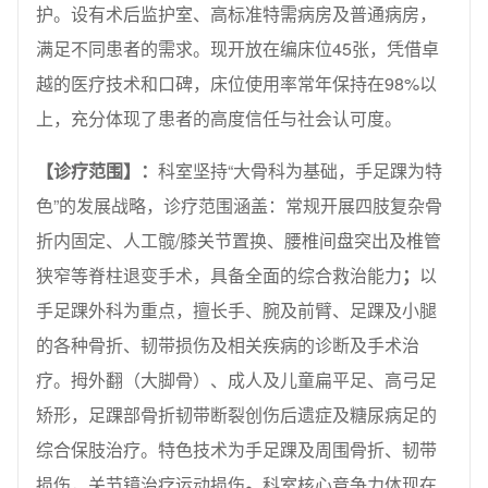
护。设有术后监护室、高标准特需病房及普通病房，
满足不同患者的需求。现开放在编床位45张，凭借卓
越的医疗技术和口碑，床位使用率常年保持在98%以
上，充分体现了患者的高度信任与社会认可度。
【诊疗范围】：
科室坚持“大骨科为基础，手足踝为特
色”的发展战略，诊疗范围涵盖：常规开展四肢复杂骨
折内固定、人工髋/膝关节置换、腰椎间盘突出及椎管
狭窄等脊柱退变手术，具备全面的综合救治能力
；
以
手足踝外科为重点，擅长手、腕及前臂、足踝及小腿
的各种骨折、韧带损伤及相关疾病的诊断及手术治
疗。拇外翻（大脚骨）、成人及儿童扁平足、高弓足
矫形，足踝部骨折韧带断裂创伤后遗症及糖尿病足的
综合保肢治疗。特色技术为手足踝及周围骨折、韧带
损伤，关节镜治疗运动损伤
。
科室核心竞争力体现在