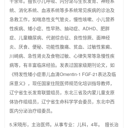
十余年。擅长小儿呼吸、内分泌与生长发育、神经系
统、消化系统、血液系统等多系统常见疾病的诊治及
急救工作，如喘息性支气管炎，慢性咳嗽、小儿营养
性疾病、矮小症、性早熟、抽动症、ADHD、肥胖
症、儿童糖尿病、代谢综合征、良性惊厥、面神经
炎、厌食、便秘、功能性腹痛、贫血、过敏性紫癜、
川崎病、急性肾炎及食物过敏、心律失常等急慢性疾
病等，有丰富临床经验。发表过国家级期刊论文，如
《特发性矮小症患儿血清Omentin-1 FGF-21表达及临
床意义》，现任国家住院医师规范化培训指导教师，
辽宁省生长发育联盟组员，东北三省及内蒙儿童支原
体协作组组员，辽宁省生命科学学会委员，东北中西
医内分泌治疗组委员。
5.宋晓彤，主治医师。从事专业：儿科，4年。 擅长治