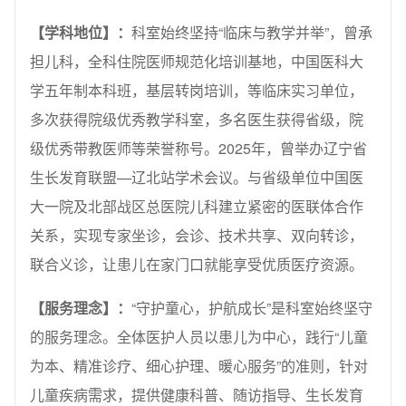
【
学科地位
】
：
科室始终坚持“临床与教学并举”，曾承
担儿科，全科住院医师规范化培训基地，中国医科大
学五年制本科班，基层转岗培训，等临床实习单位，
多次获得院级优秀教学科室，多名医生获得省级，院
级优秀带教医师等荣誉称号。2025年，曾举办辽宁省
生长发育联盟—辽北站学术会议。与省级单位中国医
大一院及北部战区总医院儿科建立紧密的医联体合作
关系，实现专家坐诊，会诊、技术共享、双向转诊，
联合义诊，让患儿在家门口就能享受优质医疗资源。
【
服务理念
】：
“守护童心，护航成长”是科室始终坚守
的服务理念。全体医护人员以患儿为中心，践行“儿童
为本、精准诊疗、细心护理、暖心服务”的准则，针对
儿童疾病需求，提供健康科普、随访指导、生长发育