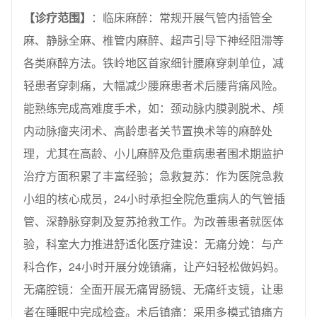
【诊疗范围】
：临床麻醉：常规开展气管内插管全
麻、静脉全麻、椎管内麻醉、超声引导下神经阻滞等
各类麻醉方法。铁岭地区首家细针腰麻穿刺单位，减
轻患者穿刺痛，大幅减少腰麻患者术后腰背痛风险。
能熟练完成高难度手术，如：颈动脉内膜剥脱术、颅
内动脉瘤夹闭术、高龄患者关节置换术等的麻醉处
理，尤其在高龄、小儿麻醉及危重病患者围术期监护
治疗方面积累了丰富经验；急救复苏：作为医院急救
小组的核心成员，24小时承担全院危重病人的气管插
管、深静脉穿刺及复苏抢救工作。为改善患者就医体
验，科室大力推进舒适化医疗建设：无痛分娩：与产
科合作，24小时开展分娩镇痛，让产妇轻松做妈妈。
无痛腔镜：全面开展无痛胃肠镜、无痛纤支镜，让患
者在睡眠中完成检查。术后镇痛：采用多模式镇痛方