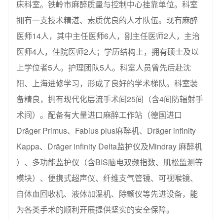
床科室。铁岭市麻醉质量与控制中心挂靠单位。科室
拥有一支技术精湛、素质优良的人才队伍。现有麻醉
医师14人，其中主任医师6人，副主任医师2人，主治
医师4人，住院医师2人；学历结构上，拥有硕士及以
上学位者5人。护理团队5人。科室人员曾先后赴沈
阳、上海进修学习，形成了良好的学术梯队。科室装
备精良，拥有现代化层流手术间25间（含4间防辐射手
术间）。配备有大量进口麻醉工作站（德国进口
Dräger Primus、Fabius plus麻醉机、Dräger infinity
Kappa、Dräger infinity Delta监护仪及Mindray 麻醉机
）、多功能监护仪（含BIS脑电双频指数、肌松监测等
模块）、便携式超声仪、纤维支气管镜、可视喉镜、
自体血回收机、液体加温机、除颤仪等先进设备，能
为各类手术的顺利开展提供坚实的安全保障。